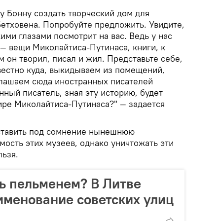
у Бонну создать творческий дом для
Бетховена. Попробуйте предложить. Увидите,
кими глазами посмотрит на вас. Ведь у нас
— вещи Миколайтиса-Путинаса, книги, к
м он творил, писал и жил. Представьте себе,
вестно куда, выкидываем из помещений,
лашаем сюда иностранных писателей
нный писатель, зная эту историю, будет
ире Миколайтиса-Путинаса?" — задается
ставить под сомнение нынешнюю
ость этих музеев, однако уничтожать эти
льзя.
ть пельменем? В Литве
менование советских улиц