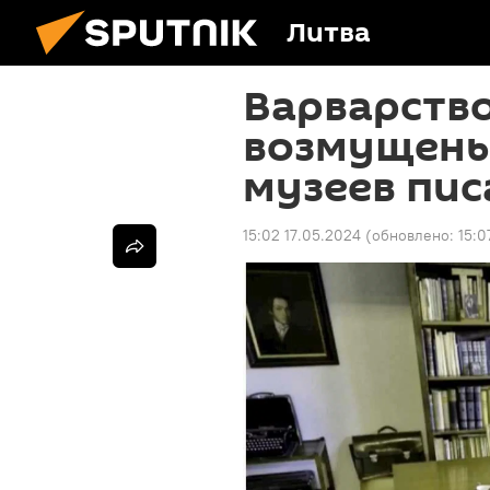
Литва
Варварство
возмущены
музеев пис
15:02 17.05.2024
(обновлено:
15:0