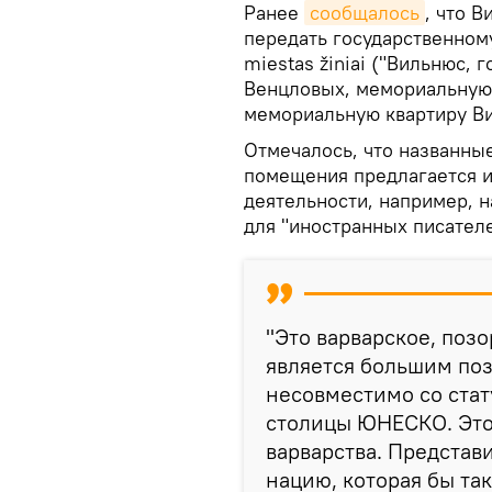
Ранее
сообщалось
, что 
передать государственному
miestas žiniai ("Вильнюс
Венцловых, мемориальную 
мемориальную квартиру В
Отмечалось, что названны
помещения предлагается и
деятельности, например, н
для "иностранных писателе
"Это варварское, поз
является большим поз
несовместимо со стат
столицы ЮНЕСКО. Это
варварства. Представ
нацию, которая бы та