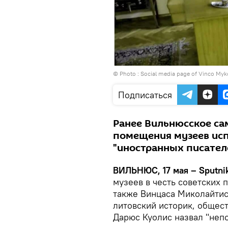
© Photo : Social media page of Vinco Myk
Подписаться
Ранее Вильнюсское с
помещения музеев исп
"иностранных писател
ВИЛЬНЮС, 17 мая – Sputni
музеев в честь советских 
также Винцаса Миколайтис
литовский историк, общес
Дарюс Куолис назвал "неп