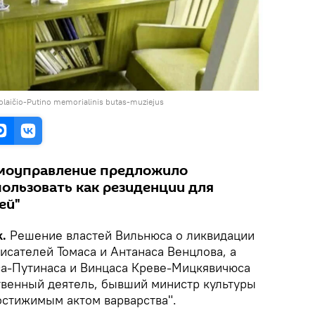
olaičio-Putino memorialinis butas-muziejus
амоуправление предложило
ользовать как резиденции для
ей"
k.
Решение властей Вильнюса о ликвидации
писателей Томаса и Антанаса Венцлова, а
а-Путинаса и Винцаса Креве-Мицкявичюса
твенный деятель, бывший министр культуры
остижимым актом варварства".