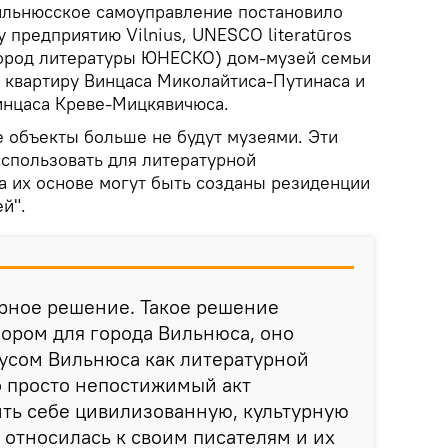
Вильнюсское самоуправление постановило
 предприятию Vilnius, UNESCO literatūros
, город литературы ЮНЕСКО) дом-музей семьи
квартиру Винцаса Миколайтиса-Путинаса и
инцаса Креве-Мицкявичюса.
е объекты больше не будут музеями. Эти
спользовать для литературной
а их основе могут быть созданы резиденции
й".
орное решение. Такое решение
ором для города Вильнюса, оно
усом Вильнюса как литературной
 просто непостижимый акт
ить себе цивилизованную, культурную
к относилась к своим писателям и их