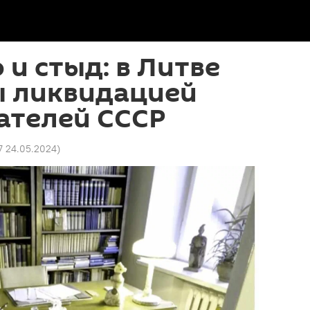
 и стыд: в Литве
 ликвидацией
ателей СССР
7 24.05.2024
)