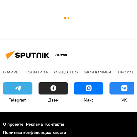
Литва
В МИРЕ
ПОЛИТИКА
ОБЩЕСТВО
ЭКОНОМИКА
ПРОИСШ
Telegram
Дзен
Макс
VK
О проекте
Реклама
Контакты
Политика конфиденциальности