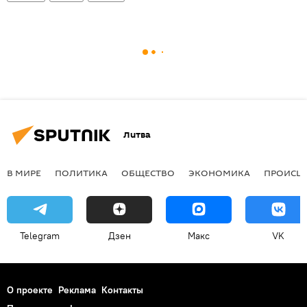
Литва
В МИРЕ
ПОЛИТИКА
ОБЩЕСТВО
ЭКОНОМИКА
ПРОИСШ
Telegram
Дзен
Макс
VK
О проекте
Реклама
Контакты