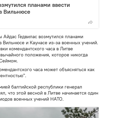
озмутился планами ввести
 в Вильнюсе
ы Айдас Гедвилас возмутился планами
в Вильнюсе и Каунасе из-за военных учений.
овки комендантского часа в Литве
вычайного положения, которое никогда
 Сеймом.
омендантского часа может объясняться как
тентностью".
мией балтийской республики генерал
л, что этой весной в Литве начинается один
иодов военных учений НАТО.