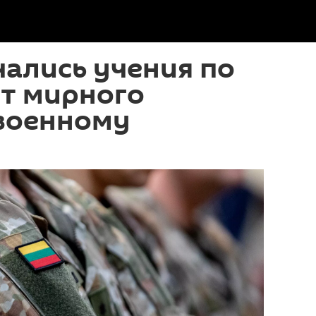
чались учения по
от мирного
 военному