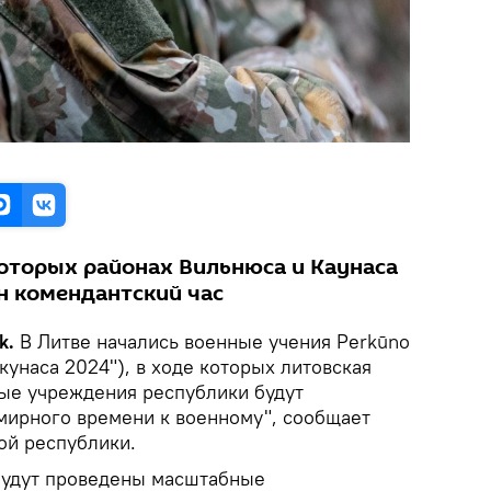
которых районах Вильнюса и Каунаса
н комендантский час
k.
В Литве начались военные учения Perkūno
кунаса 2024"), в ходе которых литовская
ные учреждения республики будут
 мирного времени к военному", сообщает
ой республики.
будут проведены масштабные