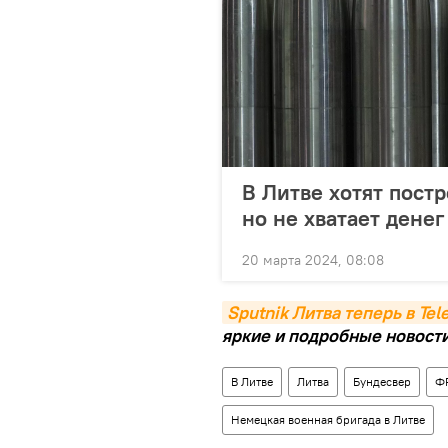
В Литве хотят пост
но не хватает денег
20 марта 2024, 08:08
Sputnik Литва теперь в Te
яркие и подробные новости 
В Литве
Литва
Бундесвер
Ф
Немецкая военная бригада в Литве