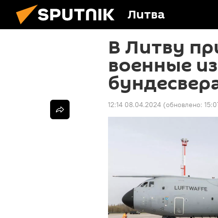
Литва
В Литву п
военные из
бундесвер
12:14 08.04.2024
(обновлено:
15:0