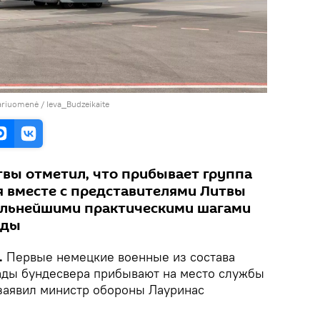
ariuomenė / Ieva_Budzeikaite
вы отметил, что прибывает группа
я вместе с представителями Литвы
дальнейшими практическими шагами
ады
.
Первые немецкие военные из состава
ады бундесвера прибывают на место службы
 заявил министр обороны Лауринас