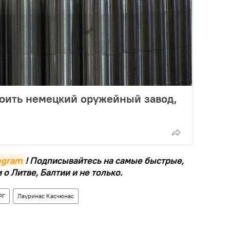
роить немецкий оружейный завод,
legram
! Подписывайтесь на самые быстрые,
о Литве, Балтии и не только.
РГ
Лауринас Касчюнас