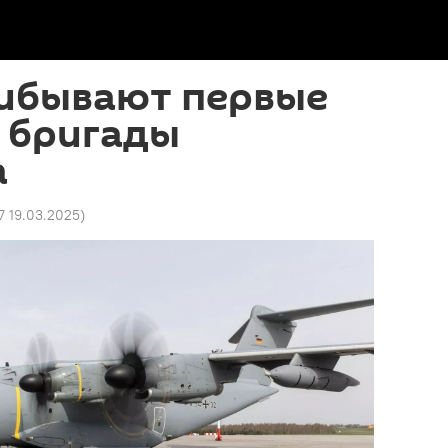
рибывают первые
 бригады
а
7 19.03.2025
)