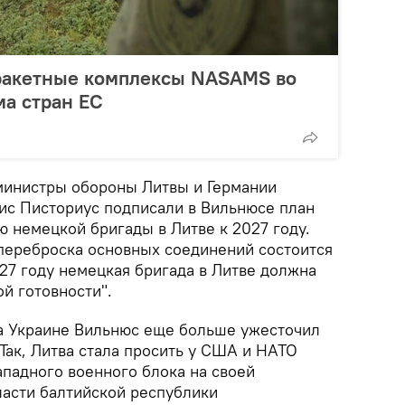
 ракетные комплексы NASAMS во
а стран ЕС
министры обороны Литвы и Германии
ис Писториус подписали в Вильнюсе план
 немецкой бригады в Литве к 2027 году.
переброска основных соединений состоится
027 году немецкая бригада в Литве должна
й готовности".
а Украине Вильнюс еще больше ужесточил
Так, Литва стала просить у США и НАТО
ападного военного блока на своей
ласти балтийской республики