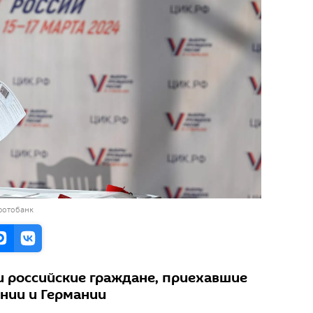
фотобанк
и российские граждане, приехавшие
онии и Германии