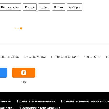
Калининград
Россия
Литва
Латвия
выборы
ОБЩЕСТВО
ЭКОНОМИКА
ПРОИСШЕСТВИЯ
КУЛЬТУРА
Т
OK
льности
Правила использования
Правила использования «cook
ная связь
Настройки отслеживания