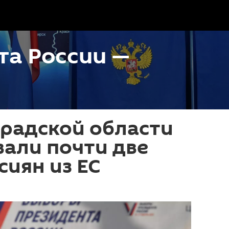
та России —
радской области
али почти две
сиян из ЕС