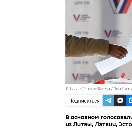
© Sputnik / Максим Блинов
/
Перейти в 
Подписаться
В основном голосовал
из Литвы, Латвии, Эст