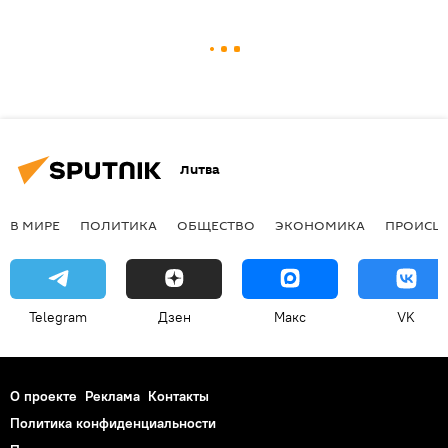
Литва
В МИРЕ
ПОЛИТИКА
ОБЩЕСТВО
ЭКОНОМИКА
ПРОИСШ
Telegram
Дзен
Макс
VK
О проекте
Реклама
Контакты
Политика конфиденциальности