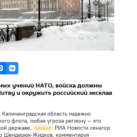
ных учений НАТО, войска должны
итву и окружить российский эксклав
.
Калининградская область надежно
ого флота, любая угроза региону — это
ной державе,
заявил
РИА Новости сенатор
др Шендерюк-Жидков, комментируя