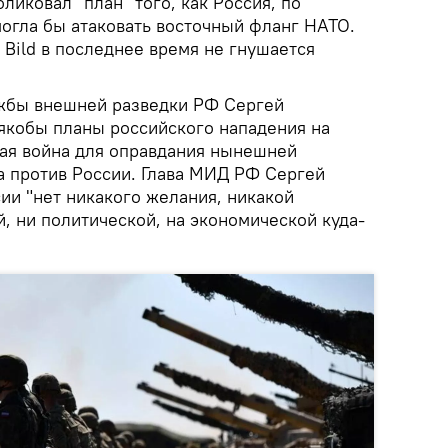
иковал "план" того, как Россия, по
огла бы атаковать восточный фланг НАТО.
о Bild в последнее время не гнушается
ужбы внешней разведки РФ Сергей
якобы планы российского нападения на
ая война для оправдания нынешней
а против России. Глава МИД РФ Сергей
сии "нет никакого желания, никакой
, ни политической, на экономической куда-