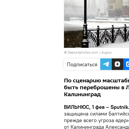
© Depositphotos.com /
dugwy
Подписаться
По сценарию масштаб
быть переброшены в Л
Калининград
ВИЛЬНЮС, 1 фев – Sputnik
защищена силами Балтийск
прежде всего угроза ядер
от Калининграда Алексан