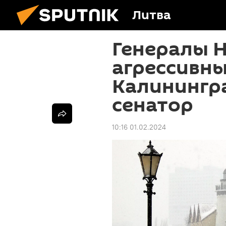
Литва
Генералы 
агрессивн
Калинингра
сенатор
10:16 01.02.2024