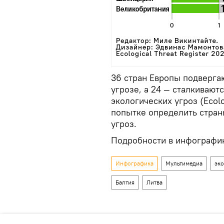
36 стран Европы подверга
угрозе, а 24 — сталкивают
экологических угроз (Ecolo
попытке определить стран
угроз.
Подробности в инфографик
Инфографика
Мультимедиа
эк
Балтия
Литва