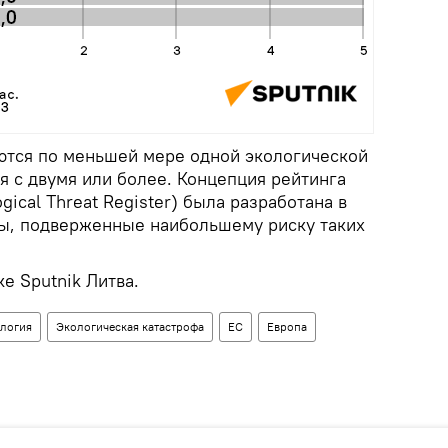
ются по меньшей мере одной экологической
ся с двумя или более. Концепция рейтинга
gical Threat Register) была разработана в
ы, подверженные наибольшему риску таких
е Sputnik Литва.
ология
Экологическая катастрофа
ЕС
Европа