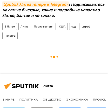
Sputnik Литва теперь в Telegram
! Подписывайтесь
на самые быстрые, яркие и подробные новости о
Литве, Балтии и не только.
В Литве
Литва
Происшествия
США
суд
штраф
Паланга
Литва
В МИРЕ
ПОЛИТИКА
ОБЩЕСТВО
ЭКОНОМИКА
ПРОИСШ