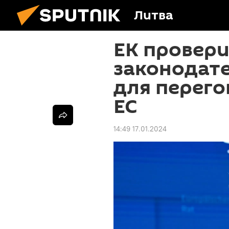
Литва
ЕК провер
законодат
для перего
ЕС
14:49 17.01.2024