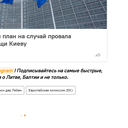
 план на случай провала
ощи Киеву
legram
! Подписывайтесь на самые быстрые,
о Литве, Балтии и не только.
фон дер Ляйен
Европейская комиссия (ЕК)