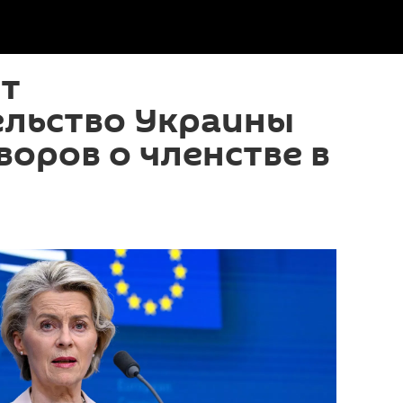
ит
ельство Украины
воров о членстве в