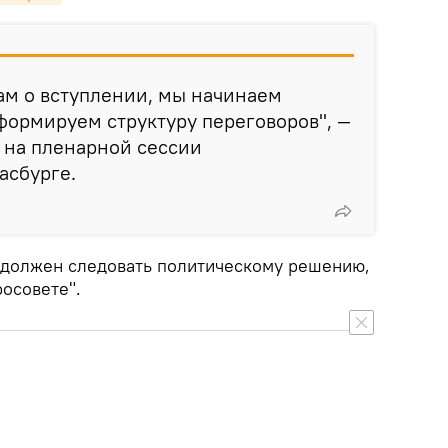
рам о вступлении, мы начинаем
формируем структуру переговоров", —
я на пленарной сессии
асбурге.
 "должен следовать политическому решению,
осовете".