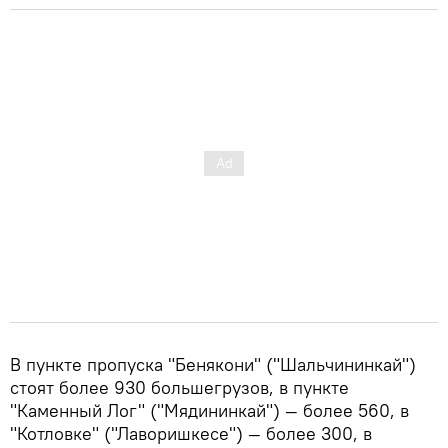
В пункте пропуска "Бенякони" ("Шальчининкай")
стоят более 930 большегрузов, в пункте
"Каменный Лог" ("Мядининкай") — более 560, в
"Котловке" ("Лаворишкесе") — более 300, в