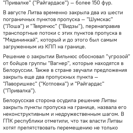
"Привалке" ("Райгардасе") — более 150 фур.
В августе Литва временно закрыла два из шести
пограничных пунктов пропуска — "Шумскас"
("Лоша") и "Твярячюс" ("Видзы"), перенаправив
транспортные потоки с этих пунктов пропуска в
"Мядининкай", который и до этого был самым
загруженным из КПП на границе.
Решение о закрытии Вильнюс обосновал "угрозой"
от бойцов группы "Вагнер", которые находятся в
Белоруссии. Также в стране звучали предложения
закрыть еще два пропускных пункта —
"Лаворишкес" ("Котловка") и "Райгардас"
("Привалка").
Белорусская сторона осудила решение Литвы
закрыть пункты пропуска на границе, назвала его
неконструктивным и недружественным шагом. В
ГПК республики отметили, что так власти Литвы
хотят препятствовать перемещению не только