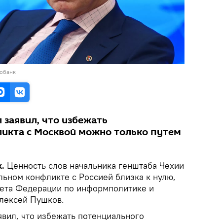
тобанк
 заявил, что избежать
икта с Москвой можно только путем
k.
Ценность слов начальника генштаба Чехии
льном конфликте с Россией близка к нулю,
вета Федерации по информполитике и
лексей Пушков.
явил, что избежать потенциального