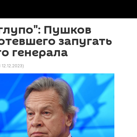
глупо": Пушков
отевшего запугать
о генерала
1 12.12.2023
)