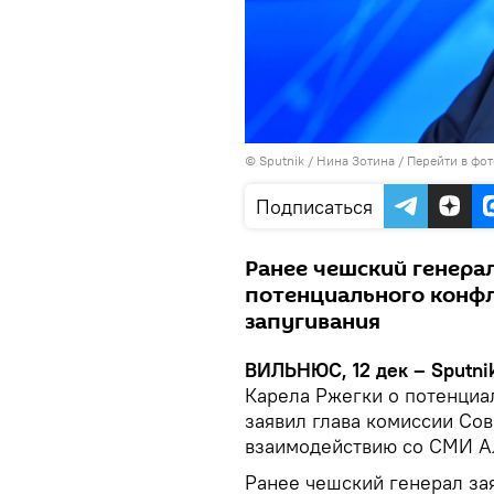
© Sputnik / Нина Зотина
/
Перейти в фо
Подписаться
Ранее чешский генерал
потенциального конфл
запугивания
ВИЛЬНЮС, 12 дек – Sputni
Карела Ржегки о потенциа
заявил глава комиссии Со
взаимодействию со СМИ А
Ранее чешский генерал за