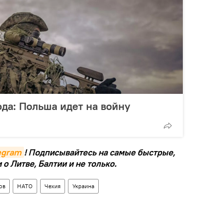
ода: Польша идет на войну
legram
! Подписывайтесь на самые быстрые,
о Литве, Балтии и не только.
ов
НАТО
Чехия
Украина