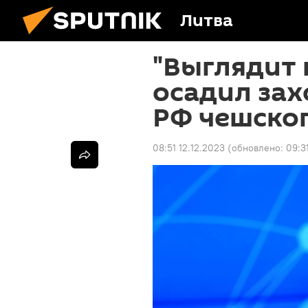
Литва
"Выглядит 
осадил зах
РФ чешског
08:51 12.12.2023
(обновлено:
09:3