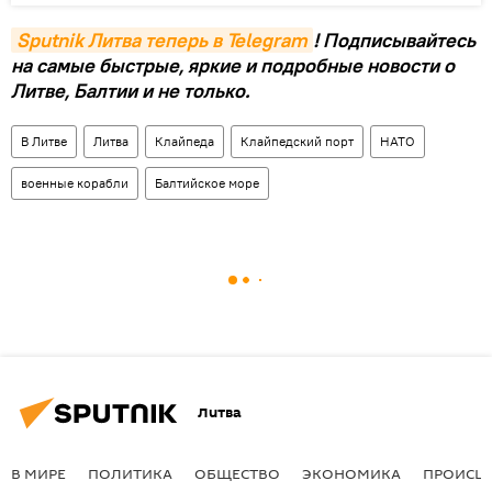
Sputnik Литва теперь в Telegram
! Подписывайтесь
на самые быстрые, яркие и подробные новости о
Литве, Балтии и не только.
В Литве
Литва
Клайпеда
Клайпедский порт
НАТО
военные корабли
Балтийское море
Литва
В МИРЕ
ПОЛИТИКА
ОБЩЕСТВО
ЭКОНОМИКА
ПРОИСШ