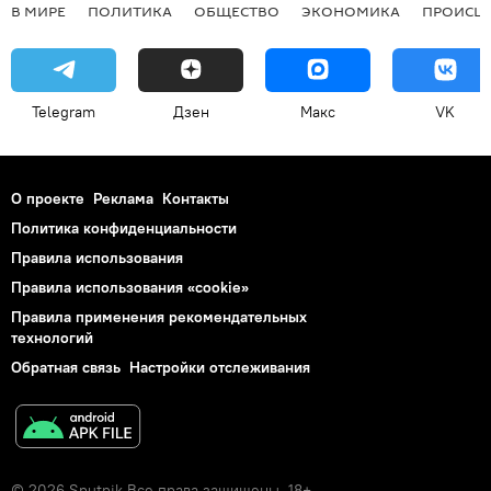
В МИРЕ
ПОЛИТИКА
ОБЩЕСТВО
ЭКОНОМИКА
ПРОИСШ
Telegram
Дзен
Макс
VK
О проекте
Реклама
Контакты
Политика конфиденциальности
Правила использования
Правила использования «cookie»
Правила применения рекомендательных
технологий
Обратная связь
Настройки отслеживания
© 2026 Sputnik Все права защищены. 18+