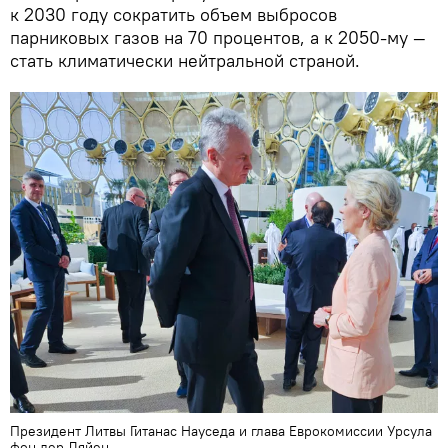
к 2030 году сократить объем выбросов
парниковых газов на 70 процентов, а к 2050-му —
стать климатически нейтральной страной.
Президент Литвы Гитанас Науседа и глава Еврокомиссии Урсула
фон дер Ляйен