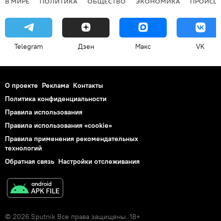
В МИРЕ
ПОЛИТИКА
ОБЩЕСТВО
ЭКОНОМИКА
ПРОИСШ
Telegram
Дзен
Макс
VK
О проекте
Реклама
Контакты
Политика конфиденциальности
Правила использования
Правила использования «cookie»
Правила применения рекомендательных
технологий
Обратная связь
Настройки отслеживания
© 2026 Sputnik Все права защищены. 18+