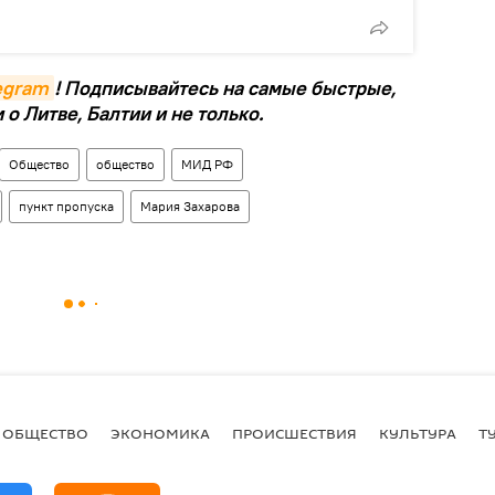
legram
! Подписывайтесь на самые быстрые,
о Литве, Балтии и не только.
Общество
общество
МИД РФ
пункт пропуска
Мария Захарова
ОБЩЕСТВО
ЭКОНОМИКА
ПРОИСШЕСТВИЯ
КУЛЬТУРА
Т