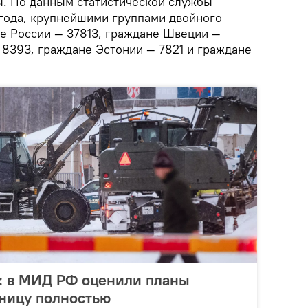
ы. По данным статистической службы
года, крупнейшими группами двойного
е России — 37813, граждане Швеции —
 8393, граждане Эстонии — 7821 и граждане
е: в МИД РФ оценили планы
аницу полностью