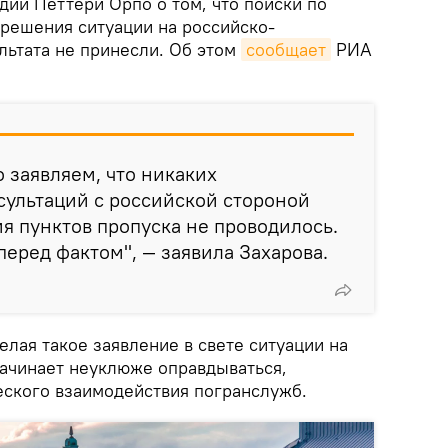
ии Петтери Орпо о том, что поиски по
решения ситуации на российско-
льтата не принесли. Об этом
сообщает
РИА
о заявляем, что никаких
сультаций с российской стороной
я пунктов пропуска не проводилось.
еред фактом", — заявила Захарова.
делая такое заявление в свете ситуации на
начинает неуклюже оправдываться,
еского взаимодействия погранслужб.