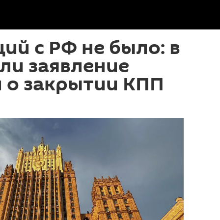
ий с РФ не было: в
ли заявление
 о закрытии КПП