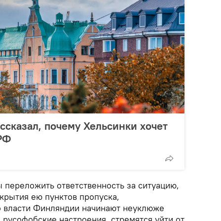
ссказал, почему Хельсинки хочет
РФ
 переложить ответственность за ситуацию,
крытия ею пунктов пропуска,
то власти Финляндии начинают неуклюже
 русофобские настроения, стремятся уйти от