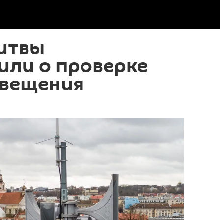
итвы
или о проверке
овещения