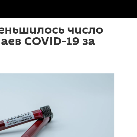
еньшилось число
аев COVID-19 за