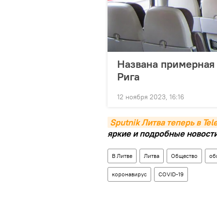
Названа примерная 
Рига
12 ноября 2023, 16:16
Sputnik Литва теперь в Te
яркие и подробные новости 
В Литве
Литва
Общество
об
коронавирус
COVID-19