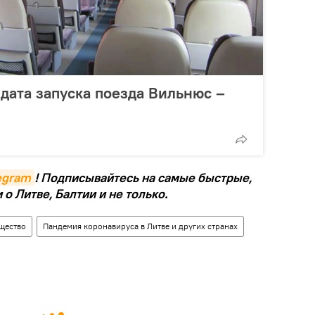
дата запуска поезда Вильнюс –
legram
! Подписывайтесь на самые быстрые,
о Литве, Балтии и не только.
щество
Пандемия коронавируса в Литве и других странах