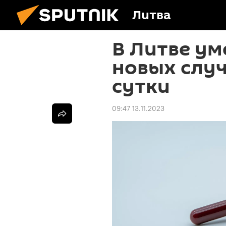
Литва
В Литве ум
новых случ
сутки
09:47 13.11.2023