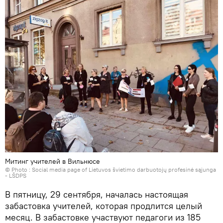
Митинг учителей в Вильнюсе
© Photo : Social media page of Lietuvos švietimo darbuotojų profesinė sąjunga
- LŠDPS
В пятницу, 29 сентября, началась настоящая
забастовка учителей, которая продлится целый
месяц. В забастовке участвуют педагоги из 185