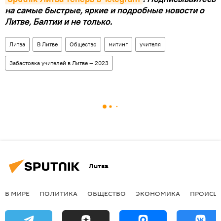
на самые быстрые, яркие и подробные новости о
Литве, Балтии и не только.
Литва
В Литве
Общество
митинг
учителя
Забастовка учителей в Литве — 2023
Литва
В МИРЕ
ПОЛИТИКА
ОБЩЕСТВО
ЭКОНОМИКА
ПРОИСШ