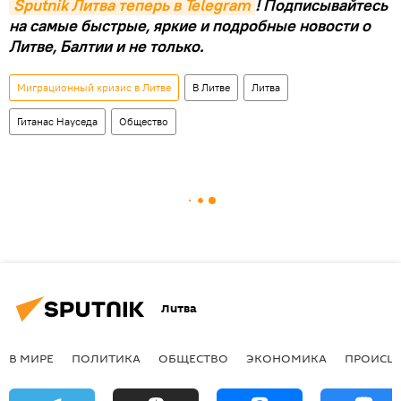
Sputnik Литва теперь в Telegram
! Подписывайтесь
на самые быстрые, яркие и подробные новости о
Литве, Балтии и не только.
Миграционный кризис в Литве
В Литве
Литва
Гитанас Науседа
Общество
Литва
В МИРЕ
ПОЛИТИКА
ОБЩЕСТВО
ЭКОНОМИКА
ПРОИСШ