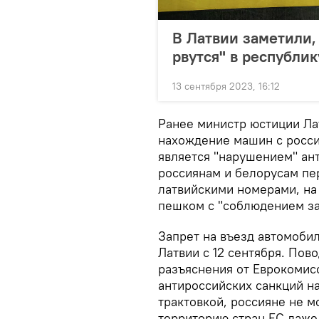
В Латвии заметили,
рвутся" в республик
13 сентября 2023, 16:12
Ранее министр юстиции Ла
нахождение машин с росси
является "нарушением" ан
россиянам и белорусам пер
латвийскими номерами, на
пешком с "соблюдением за
Запрет на въезд автомоби
Латвии с 12 сентября. Пов
разъяснения от Еврокомис
антироссийских санкций на
трактовкой, россияне не м
территорию стран ЕС даже 