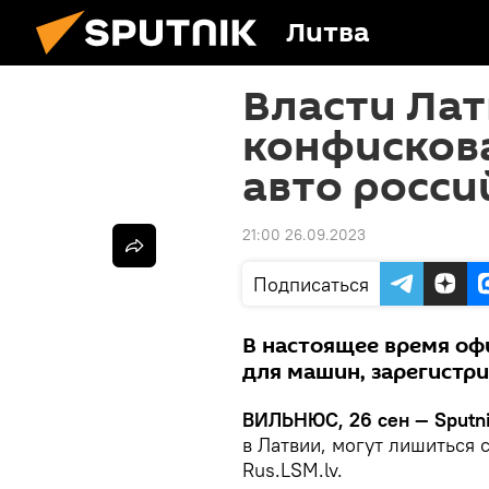
Литва
Власти Лат
конфискова
авто росси
21:00 26.09.2023
Подписаться
В настоящее время офи
для машин, зарегистри
ВИЛЬНЮС, 26 сен — Sputni
в Латвии, могут лишиться 
Rus.LSM.lv.