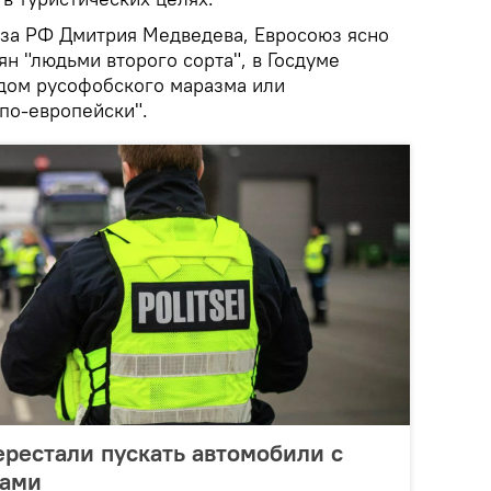
за РФ Дмитрия Медведева, Евросоюз ясно
ян "людьми второго сорта", в Госдуме
адом русофобского маразма или
о-европейски".
ерестали пускать автомобили с
рами