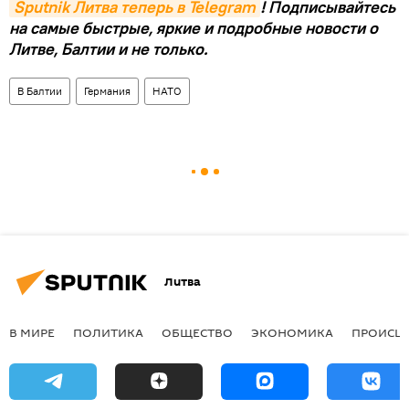
Sputnik Литва теперь в Telegram
! Подписывайтесь
на самые быстрые, яркие и подробные новости о
Литве, Балтии и не только.
В Балтии
Германия
НАТО
Литва
В МИРЕ
ПОЛИТИКА
ОБЩЕСТВО
ЭКОНОМИКА
ПРОИСШ