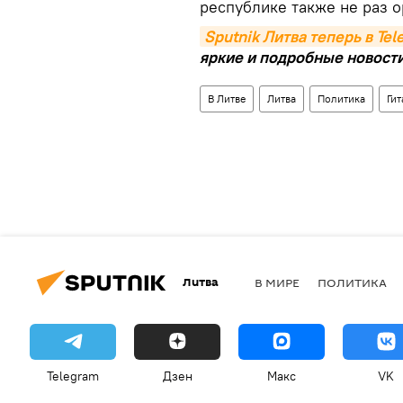
республике также не раз 
Sputnik Литва теперь в Te
яркие и подробные новости 
В Литве
Литва
Политика
Гит
Литва
В МИРЕ
ПОЛИТИКА
Telegram
Дзен
Макс
VK