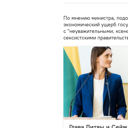
По мнению министра, подо
экономический ущерб госуд
с "неуважительными, ксе
сексистскими правительств
Глава Литвы и Сейм