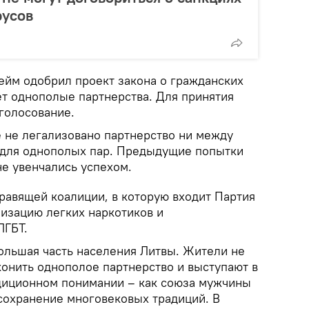
русов
ейм одобрил проект закона о гражданских
ет однополые партнерства. Для принятия
голосование.
е не легализовано партнерство ни между
 для однополых пар. Предыдущие попытки
не увенчались успехом.
равящей коалиции, в которую входит Партия
лизацию легких наркотиков и
ЛГБТ.
большая часть населения Литвы. Жители не
конить однополое партнерство и выступают в
диционном понимании – как союза мужчины
сохранение многовековых традиций. В