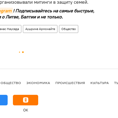
организовывали митинги в защиту семей.
legram
! Подписывайтесь на самые быстрые,
о Литве, Балтии и не только.
анас Науседа
Аушрине Армонайте
Общество
ОБЩЕСТВО
ЭКОНОМИКА
ПРОИСШЕСТВИЯ
КУЛЬТУРА
Т
OK