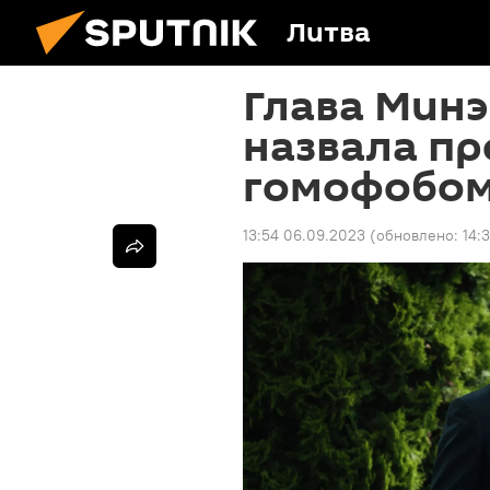
Литва
Глава Мин
назвала пр
гомофобо
13:54 06.09.2023
(обновлено:
14: