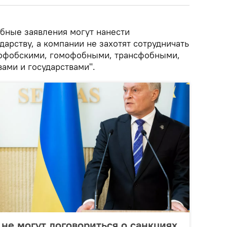
бные заявления могут нанести
арству, а компании не захотят сотрудничать
нофобскими, гомофобными, трансфобными,
ами и государствами".
 не могут договориться о санкциях