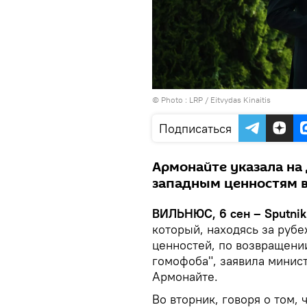
© Photo :
LRP / Eitvydas Kinaitis
Подписаться
Армонайте указала на
западным ценностям в
ВИЛЬНЮС, 6 сен – Sputnik
который, находясь за рубе
ценностей, по возвращени
гомофоба", заявила минис
Армонайте.
Во вторник, говоря о том,