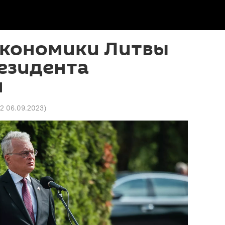
экономики Литвы
езидента
м
32 06.09.2023
)