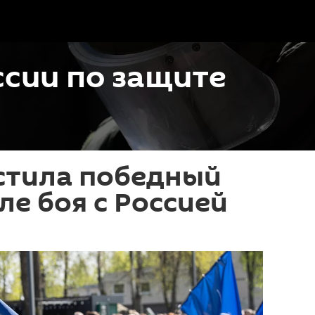
сии по защите
стила победный
ле боя с Россией