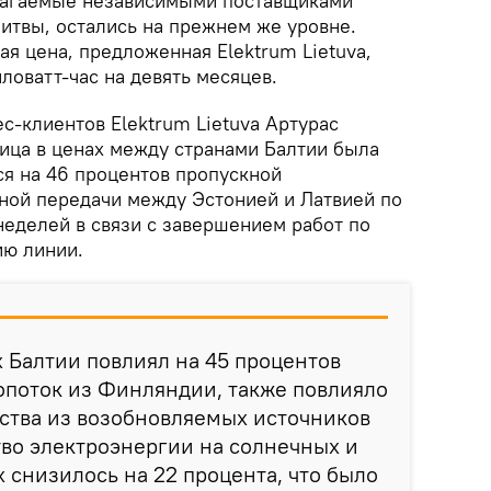
длагаемые независимыми поставщиками
итвы, остались на прежнем же уровне.
я цена, предложенная Elektrum Lietuva,
иловатт-час на девять месяцев.
с-клиентов Elektrum Lietuva Артурас
ница в ценах между странами Балтии была
я на 46 процентов пропускной
ной передачи между Эстонией и Латвией по
еделей в связи с завершением работ по
ию линии.
х Балтии повлиял на 45 процентов
опоток из Финляндии, также повлияло
ства из возобновляемых источников
во электроэнергии на солнечных и
 снизилось на 22 процента, что было