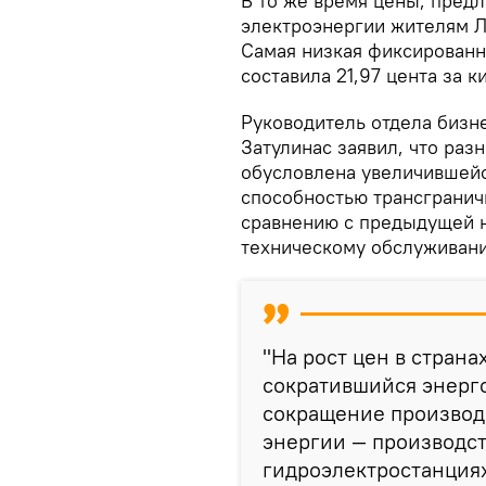
В то же время цены, пре
электроэнергии жителям Л
Самая низкая фиксированна
составила 21,97 цента за к
Руководитель отдела бизне
Затулинас заявил, что раз
обусловлена увеличившейс
способностью трансгранич
сравнению с предыдущей н
техническому обслуживан
"На рост цен в страна
сократившийся энерг
сокращение производ
энергии — производст
гидроэлектростанциях