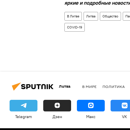
яркие и подробные новости 
В Литве
Литва
Общество
Па
COVID-19
Литва
В МИРЕ
ПОЛИТИКА
Telegram
Дзен
Макс
VK