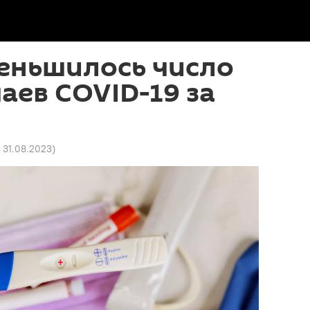
еньшилось число
аев COVID-19 за
9 31.08.2023
)