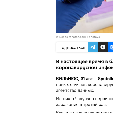
© Depositphotos.com /
photovs
Подписаться
В настоящее время в 
коронавирусной инфек
ВИЛЬНЮС, 31 авг – Sputni
новых случаев коронавиру
агентство данных.
Из них 57 случаев первичн
заражения в третий раз.
Всего с начала пандемии в