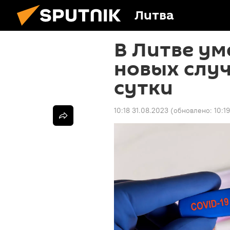
Литва
В Литве ум
новых случ
сутки
10:18 31.08.2023
(обновлено:
10:1