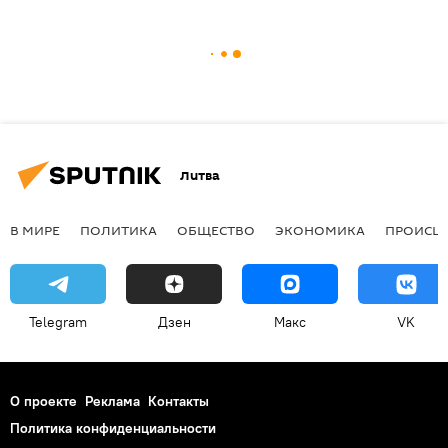
Литва
В МИРЕ
ПОЛИТИКА
ОБЩЕСТВО
ЭКОНОМИКА
ПРОИСШ
Telegram
Дзен
Макс
VK
О проекте
Реклама
Контакты
Политика конфиденциальности