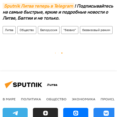
Sputnik Литва теперь в Telegram
! Подписывайтесь
на самые быстрые, яркие и подробные новости о
Литве, Балтии и не только.
Литва
Общество
Белоруссия
"безвиз"
безвизовый режим
Литва
В МИРЕ
ПОЛИТИКА
ОБЩЕСТВО
ЭКОНОМИКА
ПРОИСШ