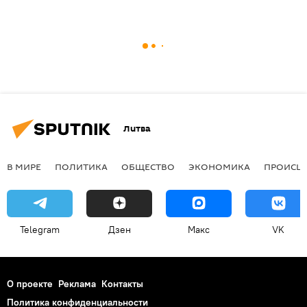
Литва
В МИРЕ
ПОЛИТИКА
ОБЩЕСТВО
ЭКОНОМИКА
ПРОИСШ
Telegram
Дзен
Макс
VK
О проекте
Реклама
Контакты
Политика конфиденциальности