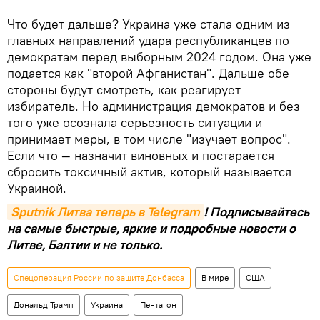
Что будет дальше? Украина уже стала одним из
главных направлений удара республиканцев по
демократам перед выборным 2024 годом. Она уже
подается как "второй Афганистан". Дальше обе
стороны будут смотреть, как реагирует
избиратель. Но администрация демократов и без
того уже осознала серьезность ситуации и
принимает меры, в том числе "изучает вопрос".
Если что — назначит виновных и постарается
сбросить токсичный актив, который называется
Украиной.
Sputnik Литва теперь в Telegram
! Подписывайтесь
на самые быстрые, яркие и подробные новости о
Литве, Балтии и не только.
Спецоперация России по защите Донбасса
В мире
США
Дональд Трамп
Украина
Пентагон