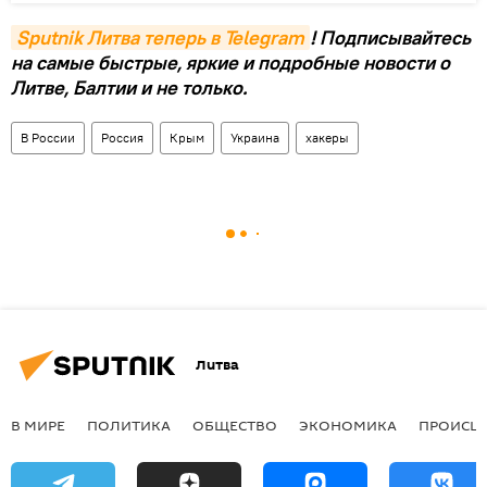
Sputnik Литва теперь в Telegram
! Подписывайтесь
на самые быстрые, яркие и подробные новости о
Литве, Балтии и не только.
В России
Россия
Крым
Украина
хакеры
Литва
В МИРЕ
ПОЛИТИКА
ОБЩЕСТВО
ЭКОНОМИКА
ПРОИСШ