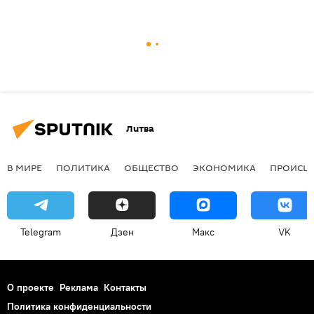
Литва
В МИРЕ
ПОЛИТИКА
ОБЩЕСТВО
ЭКОНОМИКА
ПРОИСШ
Telegram
Дзен
Макс
VK
О проекте
Реклама
Контакты
Политика конфиденциальности