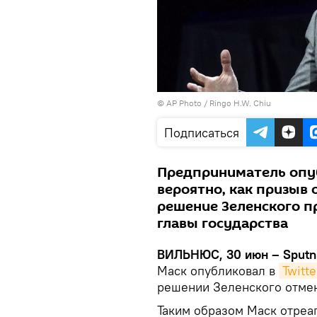
© AP Photo / Ringo H.W. Chiu
Подписаться
Предприниматель опуб
вероятно, как призыв
решение Зеленского п
главы государства
ВИЛЬНЮС, 30 июн – Sputni
Маск опубликовал в
Twitte
решении Зеленского отмен
Таким образом Маск отреаг