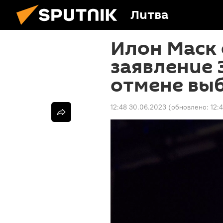
Литва
Илон Маск 
заявление 
отмене выб
12:48 30.06.2023
(обновлено:
12: