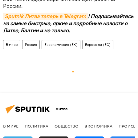
России.
Sputnik Литва теперь в Telegram
! Подписывайтесь
на самые быстрые, яркие и подробные новости о
Литве, Балтии и не только.
В мире
Россия
Еврокомиссия (ЕК)
Евросоюз (ЕС)
Литва
В МИРЕ
ПОЛИТИКА
ОБЩЕСТВО
ЭКОНОМИКА
ПРОИСШ