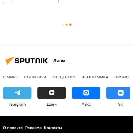
Литва
В МИРЕ
ПОЛИТИКА
ОБЩЕСТВО
ЭКОНОМИКА
ПРОИСШ
Telegram
Дзен
Макс
VK
О проекте
Реклама
Контакты