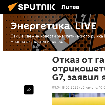
Литва
Энергетика. LIVE
Самые свежие новости энергетического рынка Е
мнение экспертов и видео.
Отказ от га
отрикошети
G7, заявил
09:34 18.05.2023
(обновлено:
10: