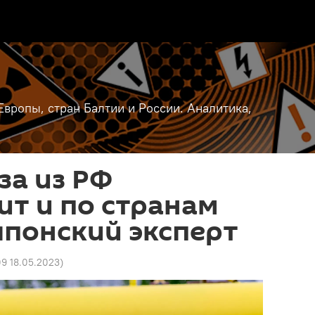
вропы, стран Балтии и России. Аналитика,
за из РФ
т и по странам
 японский эксперт
09 18.05.2023
)