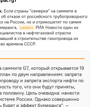
ырастут
k.
Если страны "семерки" на саммите в
об отказе от российского трубопроводного
ько на России, но и отрикошетит по самим
умеранга,
заявил
РИА Новости один из
ециалистов в нефтегазовой отрасли
вавший в строительстве газопровода из
 во времена СССР.
а саммите G7, который открывается 19
 план по двум направлениям: запрета
опроводу и запрета экспорта нефти по
ость того, что они будут приняты,
 половину. Цель очевидна: нанести
системе России. Однако совершенно
ь будет и эффект бумеранга", —