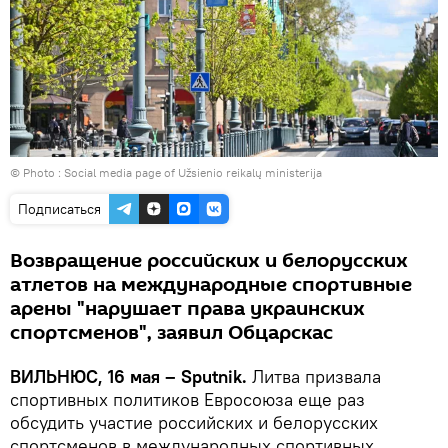
© Photo : Social media page of Užsienio reikalų ministerija
Подписаться
Возвращение российских и белорусских
атлетов на международные спортивные
арены "нарушает права украинских
спортсменов", заявил Обцарскас
ВИЛЬНЮС, 16 мая – Sputnik.
Литва призвала
спортивных политиков Евросоюза еще раз
обсудить участие российских и белорусских
спортсменов в международных спортивных