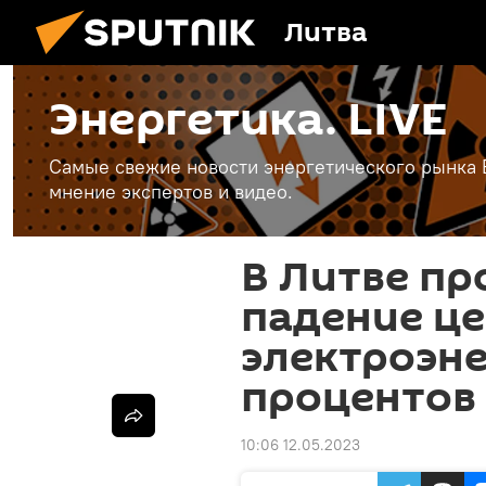
Литва
Энергетика. LIVE
Самые свежие новости энергетического рынка Е
мнение экспертов и видео.
В Литве п
падение це
электроэне
процентов
10:06 12.05.2023