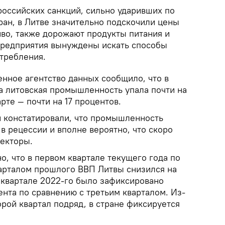
оссийских санкций, сильно ударивших по
ран, в Литве значительно подскочили цены
иво, также дорожают продукты питания и
предприятия вынуждены искать способы
требления.
енное агентство данных сообщило, что в
да литовская промышленность упала почти на
арте — почти на 17 процентов.
и констатировали, что промышленность
в рецессии и вполне вероятно, что скоро
секторы.
но, что в первом квартале текущего года по
арталом прошлого ВВП Литвы снизился на
м квартале 2022-го было зафиксировано
нта по сравнению с третьим кварталом. Из-
торой квартал подряд, в стране фиксируется