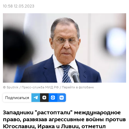
10:58 12.05.2023
© Sputnik / Пресс-служба МИД РФ
/
Перейти в фотобанк
Подписаться
Западники "растоптали" международное
право, развязав агрессивные войны против
Югославии, Ирака и Ливии, отметил