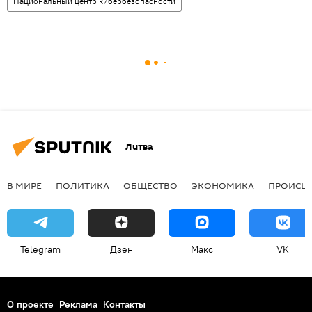
Национальный центр кибербезопасности
Литва
В МИРЕ
ПОЛИТИКА
ОБЩЕСТВО
ЭКОНОМИКА
ПРОИСШ
Telegram
Дзен
Макс
VK
О проекте
Реклама
Контакты