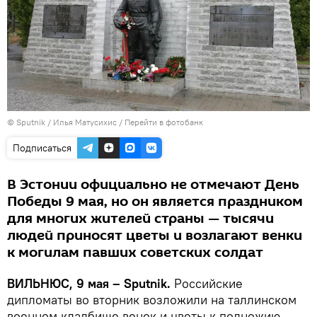
© Sputnik / Илья Матусихис
/
Перейти в фотобанк
Подписаться
В Эстонии официально не отмечают День
Победы 9 мая, но он является праздником
для многих жителей страны — тысячи
людей приносят цветы и возлагают венки
к могилам павших советских солдат
ВИЛЬНЮС, 9 мая – Sputnik.
Российские
дипломаты во вторник возложили на таллинском
военном кладбище венок и цветы к подножию