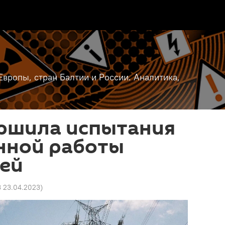
вропы, стран Балтии и России. Аналитика,
ершила испытания
нной работы
тей
3 23.04.2023
)