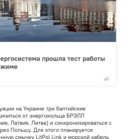
ергосистема прошла тест работы
ежиме
уации на Украине три балтийские
иниться от энергокольца БРЭЛЛ
ния, Латвия, Литва) и синхронизироваться с
рез Польшу. Для этого планируется
нную смычку LitPol Link и морской кабель