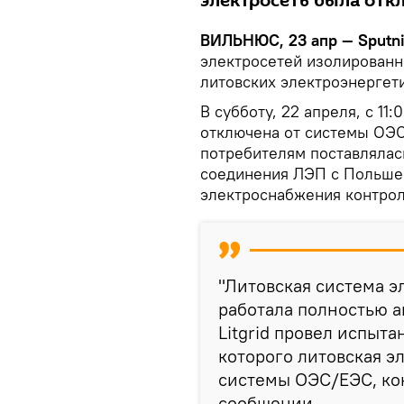
электросеть была отк
ВИЛЬНЮС, 23 апр — Sputn
электросетей изолированн
литовских электроэнергети
В субботу, 22 апреля, с 11
отключена от системы ОЭС
потребителям поставлялас
соединения ЛЭП с Польшей
электроснабжения контроли
"Литовская система э
работала полностью 
Litgrid провел испыт
которого литовская э
системы ОЭС/ЕЭС, кон
сообщении.