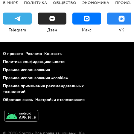
В МИРЕ
ПОЛИТИКА
ОБЩЕСТВО
ЭКОНОМИКА
ПРОИСШ
Telegram
Дзен
Макс
VK
О проекте
Реклама
Контакты
Политика конфиденциальности
Правила использования
Правила использования «cookie»
Правила применения рекомендательных
технологий
Обратная связь
Настройки отслеживания
© 2026 Sputnik Все права защищены. 18+