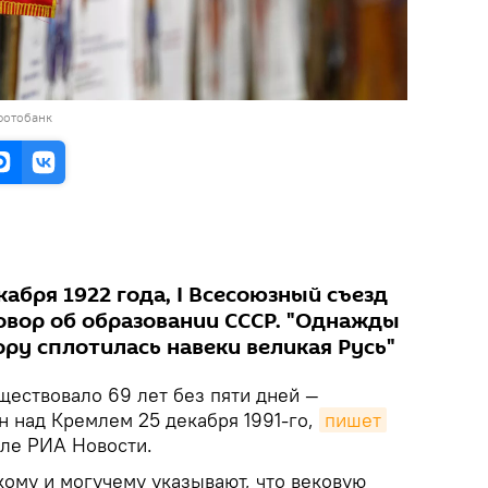
фотобанк
кабря 1922 года, I Всесоюзный съезд
овор об образовании СССР. "Однажды
ру сплотилась навеки великая Русь"
ществовало 69 лет без пяти дней —
н над Кремлем 25 декабря 1991-го,
пишет
ле РИА Новости.
ому и могучему указывают, что вековую