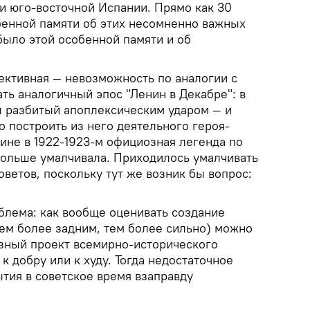
и юго-восточной Испании. Прямо как 30
обенной памяти об этих несомненно важных
было этой особенной памяти и об
ективная — невозможность по аналогии с
ть аналогичный эпос "Ленин в Декабре": в
л разбитый апоплексическим ударом — и
 построить из него деятельного героя-
ине в 1922-1923-м официозная легенда по
ольше умалчивала. Приходилось умалчивать
оветов, поскольку тут же возник бы вопрос:
блема: как вообще оценивать создание
ем более задним, тем более сильно) можно
озный проект всемирно-исторического
к добру или к худу. Тогда недостаточное
тия в советское время взаправду