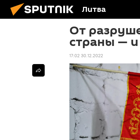
Литва
От разруше
страны — и
17:02 30.12.2022