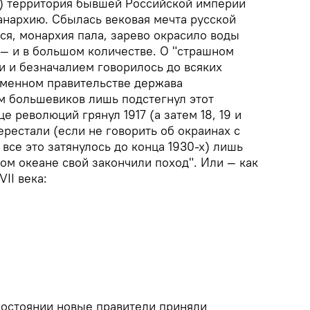
го) территория бывшей Российской империи
анархию. Сбылась вековая мечта русской
ся, монархия пала, зарево окрасило воды
 — и в большом количестве. О "страшном
ми и безначалием говорилось до всяких
еменном правительстве держава
м большевиков лишь подстегнул этот
е революций грянул 1917 (а затем 18, 19 и
ерестали (если не говорить об окраинах с
 все это затянулось до конца 1930-х) лишь
хом океане свой закончили поход". Или — как
II века:
 состоянии новые правители приняли