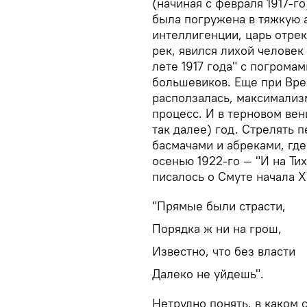
(начиная с февраля 1917-
была погружена в тяжкую 
интеллигенции, царь отрек
рек, явился лихой человек
лете 1917 года" с погрома
большевиков. Еще при Вр
расползалась, максимализ
процесс. И в терновом венц
так далее) год. Стрелять п
басмачами и абреками, где
осенью 1922-го — "И на Ти
писалось о Смуте начала XV
"Прямые были страсти,
Порядка ж ни на грош,
Известно, что без власти
Далеко не уйдешь".
Нетрудно понять, в каком