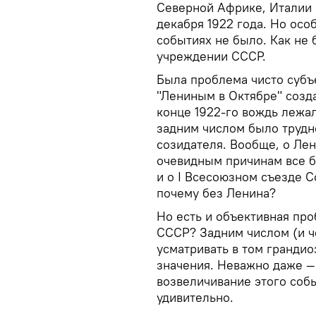
Северной Африке, Италии 
декабря 1922 года. Но ос
событиях не было. Как не 
учреждении СССР.
Была проблема чисто субъ
"Лениным в Октябре" созда
конце 1922-го вождь лежа
задним числом было трудно
созидателя. Вообще, о Лен
очевидным причинам все б
и о I Всесоюзном съезде С
почему без Ленина?
Но есть и объективная про
СССР? Задним числом (и ч
усматривать в том гранди
значения. Неважно даже — 
возвеличивание этого собы
удивительно.