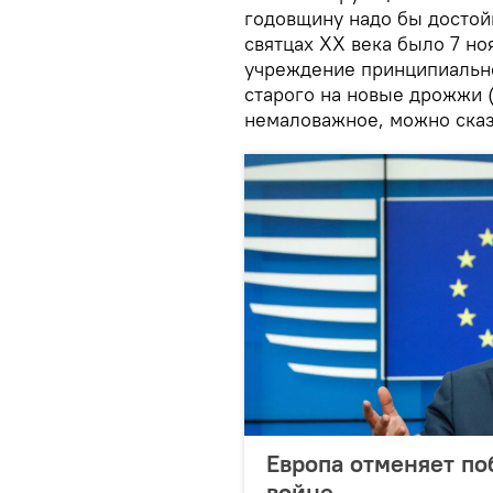
годовщину надо бы достойн
святцах XX века было 7 но
учреждение принципиально
старого на новые дрожжи (i
немаловажное, можно сказ
Европа отменяет по
войне