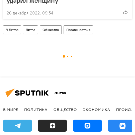
ударил женщину
26 декабря 2022, 09:54
В Литве
Литва
Общество
Происшествия
Литва
В МИРЕ
ПОЛИТИКА
ОБЩЕСТВО
ЭКОНОМИКА
ПРОИСШ