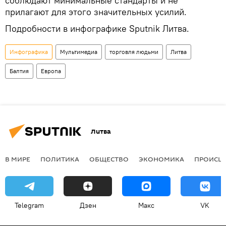
соблюдают минимальные стандарты и не
прилагают для этого значительных усилий.
Подробности в инфографике Sputnik Литва.
Инфографика
Мультимедиа
торговля людьми
Литва
Балтия
Европа
Литва
В МИРЕ
ПОЛИТИКА
ОБЩЕСТВО
ЭКОНОМИКА
ПРОИСШ
Telegram
Дзен
Макс
VK