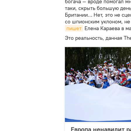
богача — вроде помогал мн
таки, скрыть большую день
Британии… Нет, это не сц
со шпионским уклоном, не 
пишет
Елена Караева в м
Это реальность, данная The
Европа ненавидит р