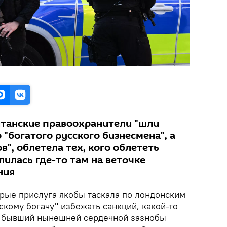
ританские правоохранители "шли
 "богатого русского бизнесмена", а
в", облетела тех, кого облететь
лилась где-то там на веточке
ния
орые прислуга якобы таскала по лондонским
скому богачу" избежать санкций, какой-то
 бывший нынешней сердечной зазнобы