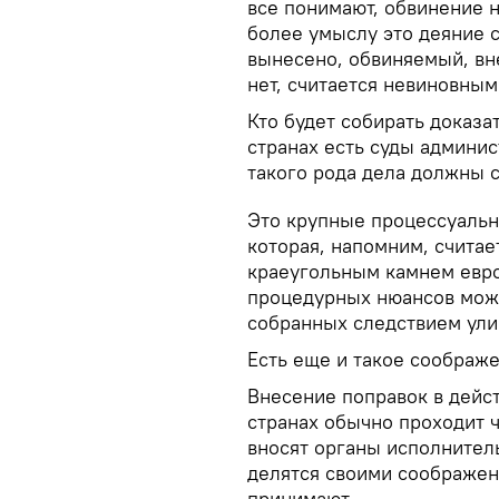
все понимают, обвинение н
более умыслу это деяние 
вынесено, обвиняемый, вне
нет, считается невиновным
Кто будет собирать доказа
странах есть суды админис
такого рода дела должны 
Это крупные процессуаль
которая, напомним, счита
краеугольным камнем евро
процедурных нюансов може
собранных следствием улик
Есть еще и такое соображе
Внесение поправок в дейс
странах обычно проходит 
вносят органы исполнитель
делятся своими соображен
принимают.