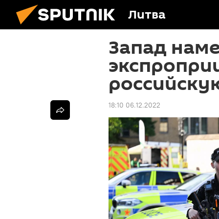
Литва
Запад нам
экспропри
российску
18:10 06.12.2022