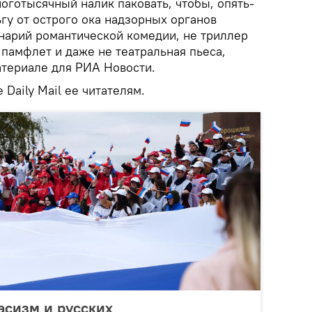
оготысячный налик паковать, чтобы, опять-
гу от острого ока надзорных органов
енарий романтической комедии, не триллер
памфлет и даже не театральная пьеса,
атериале для РИА Новости.
 Daily Mail ее читателям.
асизм и русских