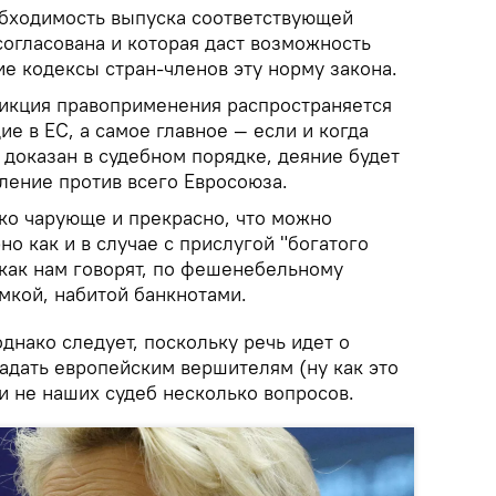
бходимость выпуска соответствующей
согласована и которая даст возможность
е кодексы стран-членов эту норму закона.
икция правоприменения распространяется
ие в ЕС, а самое главное — если и когда
 доказан в судебном порядке, деяние будет
ление против всего Евросоюза.
ько чарующе и прекрасно, что можно
но как и в случае с прислугой "богатого
, как нам говорят, по фешенебельному
мкой, набитой банкнотами.
днако следует, поскольку речь идет о
задать европейским вершителям (ну как это
и не наших судеб несколько вопросов.