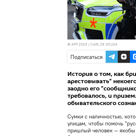
© AFP 2023 / CARL DE SOUZA
Подписаться
История о том, как б
арестовывать" некоего
заодно его "сообщнико
требовалось, и призем
обывательского созна
Сумки с наличностью, кот
улицам, чтобы помочь "рус
пришлый человек — якобы