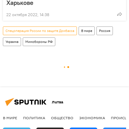
Харькове
22 октября 2022, 14:38
Спецоперация России по защите Донбасса
В мире
Россия
Украина
Минобороны РФ
Литва
В МИРЕ
ПОЛИТИКА
ОБЩЕСТВО
ЭКОНОМИКА
ПРОИСШ