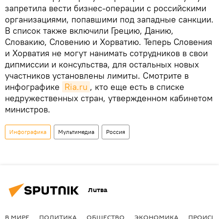
запретила вести бизнес-операции с российскими
организациями, попавшими под западные санкции.
В список также включили Грецию, Данию,
Словакию, Словению и Хорватию. Теперь Словения
и Хорватия не могут нанимать сотрудников в свои
дипмиссии и консульства, для остальных новых
участников установлены лимиты. Смотрите в
инфографике
Ria.ru
, кто еще есть в списке
недружественных стран, утвержденном кабинетом
министров.
Инфографика
Мультимедиа
Россия
Литва
В МИРЕ
ПОЛИТИКА
ОБЩЕСТВО
ЭКОНОМИКА
ПРОИСШ