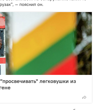
узах", — пояснил он.
 "просвечивать" легковушки из
гене