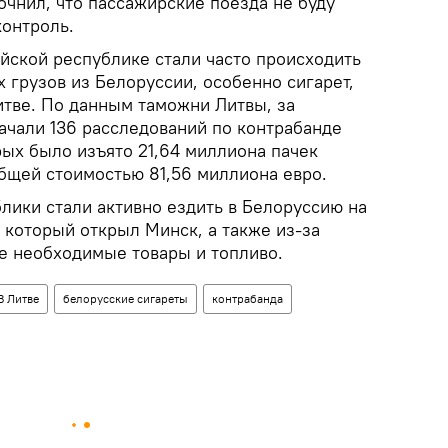
очнил, что пассажирские поезда не буду
контроль.
йской республике стали часто происходить
 грузов из Белоруссии, особенно сигарет,
итве. По данным таможни Литвы, за
ачали 136 расследований по контрабанде
орых было изъято 21,64 миллиона пачек
общей стоимостью 81,56 миллиона евро.
лики стали активно ездить в Белоруссию на
 который открыл Минск, а также из-за
ые необходимые товары и топливо.
В Литве
белорусские сигареты
контрабанда