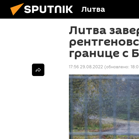
Литва
Литва заве
рентгеновс
границе с 
17:56 29.08.2022
(обновлено:
18: